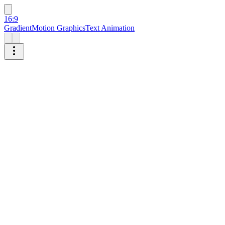
16:9
Gradient
Motion Graphics
Text Animation