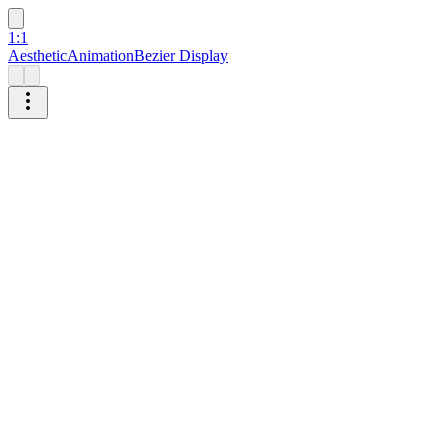
1:1
Aesthetic
Animation
Bezier Display